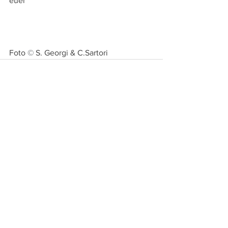
euer
Foto 
© 
S. Georgi & C.Sartori
Alle ansehen
Aktuelle Beiträge